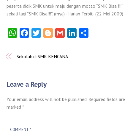
peserta didik SMK untuk maju dengan motto “SMK Bisa !!!”
sekali lagi “SMK Bisa!!!”. (mya) -Harian Terbit- (22 Mei 2009)
W
Fa
T
Bl
G
Li
S
ha
ce
w
o
m
nk
ha
ts
b
itt
g
ai
e
re
Sekolah di SMK KENCANA
A
o
er
g
l
dI
p
o
er
n
p
k
Leave a Reply
Your email address will not be published.
Required fields are
marked
*
COMMENT
*