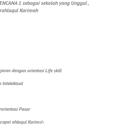
NCANA 1 sebagai sekolah yang Unggul ,
erahlaqul Karimah
an dengan orientasi Life skill
Intelektual
rorientasi Pasar
capai ahlaqul Karim
ah