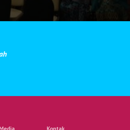
mah
 Media
Kontak