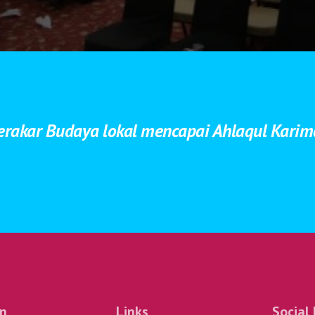
erakar Budaya lokal mencapai Ahlaqul Kari
an
Links
Social