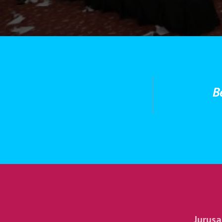
B
Jurus