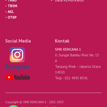
•
TKRO
Data KEMDIKBUD
•
TBSM
•
AKL
•
OTKP
Social Media
Kontak
SMK KENCANA 1
Jl. Sungai Bambu Pool No. 13
A
Tanjung Priok – Jakarta Utara
14330
Telp : 021 4393 8541
Copyright © SMK KENCANA 1 - 2021-2023