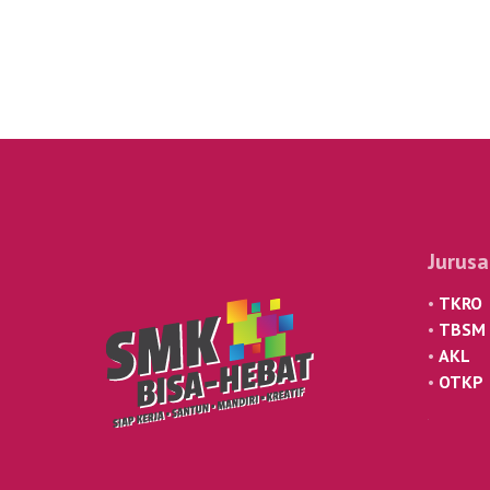
Jurus
•
TKRO
•
TBSM
•
AKL
•
OTKP