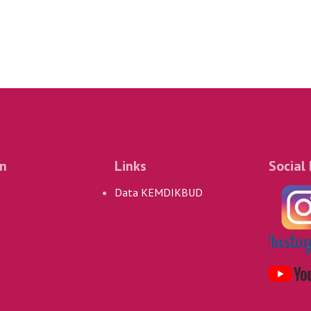
an
Links
Social
Data KEMDIKBUD